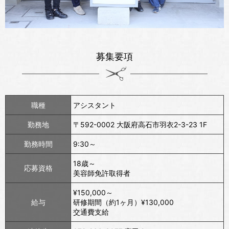
募集要項
職種
アシスタント
勤務地
〒592-0002 大阪府高石市羽衣2-3-23 1F
勤務時間
9:30～
18歳～
応募資格
美容師免許取得者
¥150,000～
給与
研修期間（約1ヶ月）¥130,000
交通費支給